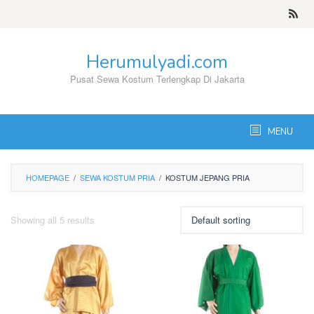
Skip
to
content
Herumulyadi.com
Pusat Sewa Kostum Terlengkap Di Jakarta
MENU
HOMEPAGE
/
SEWA KOSTUM PRIA
/
KOSTUM JEPANG PRIA
Showing all 5 results