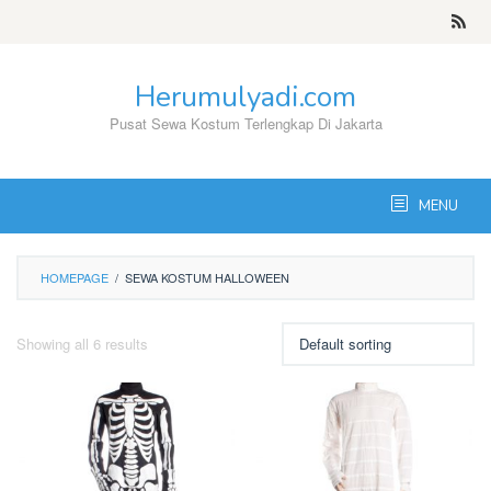
Skip
to
content
Herumulyadi.com
Pusat Sewa Kostum Terlengkap Di Jakarta
MENU
HOMEPAGE
/
SEWA KOSTUM HALLOWEEN
Showing all 6 results