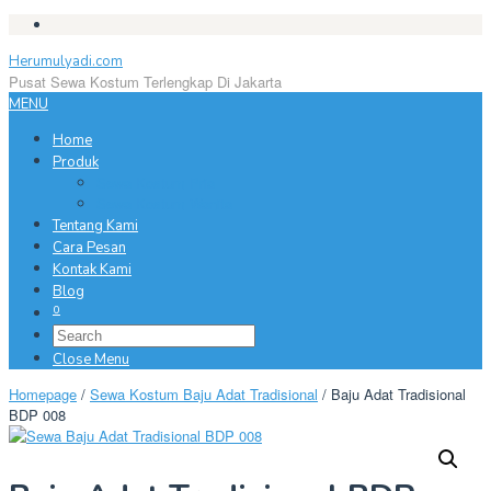
Skip
to
Herumulyadi.com
content
Pusat Sewa Kostum Terlengkap Di Jakarta
MENU
Home
Produk
Sewa Kostum Pria
Sewa Kostum Wanita
Tentang Kami
Cara Pesan
Kontak Kami
Blog
0
Close Menu
Homepage
/
Sewa Kostum Baju Adat Tradisional
/
Baju Adat Tradisional
BDP 008